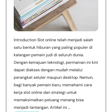
Introduction Slot online telah menjadi salah
satu bentuk hiburan yang paling populer di
kalangan pemain judi di seluruh dunia.
Dengan kemajuan teknologi, permainan ini kini
dapat diakses dengan mudah melalui
perangkat seluler maupun desktop. Namun,
bagi banyak pemain baru, memahami cara
kerja slot online dan strategi untuk
memaksimalkan peluang menang bisa
menjadi tantangan. Artikel ini …