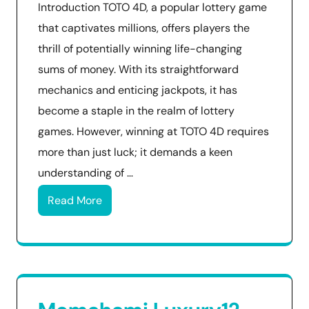
Introduction TOTO 4D, a popular lottery game
that captivates millions, offers players the
thrill of potentially winning life-changing
sums of money. With its straightforward
mechanics and enticing jackpots, it has
become a staple in the realm of lottery
games. However, winning at TOTO 4D requires
more than just luck; it demands a keen
understanding of …
Read More