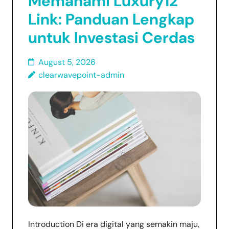
Memahami Luxury12
Link: Panduan Lengkap
untuk Investasi Cerdas
August 5, 2026
clearwavepoint-admin
Introduction Di era digital yang semakin maju,