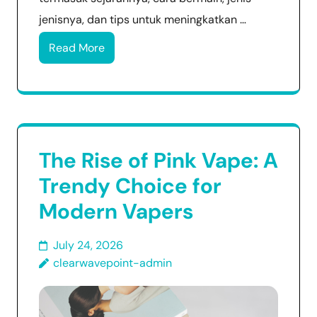
jenisnya, dan tips untuk meningkatkan …
Read More
The Rise of Pink Vape: A
Trendy Choice for
Modern Vapers
July 24, 2026
clearwavepoint-admin