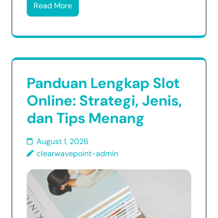
Read More
Panduan Lengkap Slot
Online: Strategi, Jenis,
dan Tips Menang
August 1, 2026
clearwavepoint-admin