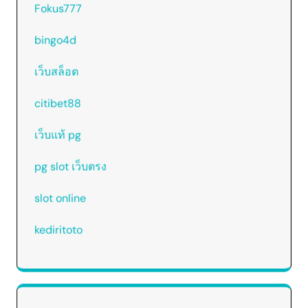
Fokus777
bingo4d
เว็บสล็อต
citibet88
เว็บแท้ pg
pg slot เว็บตรง
slot online
kediritoto