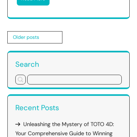
Posts
Older posts
navigation
Search
Recent Posts
Unleashing the Mystery of TOTO 4D:
Your Comprehensive Guide to Winning