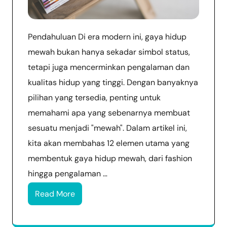
Pendahuluan Di era modern ini, gaya hidup
mewah bukan hanya sekadar simbol status,
tetapi juga mencerminkan pengalaman dan
kualitas hidup yang tinggi. Dengan banyaknya
pilihan yang tersedia, penting untuk
memahami apa yang sebenarnya membuat
sesuatu menjadi "mewah". Dalam artikel ini,
kita akan membahas 12 elemen utama yang
membentuk gaya hidup mewah, dari fashion
hingga pengalaman …
Read More