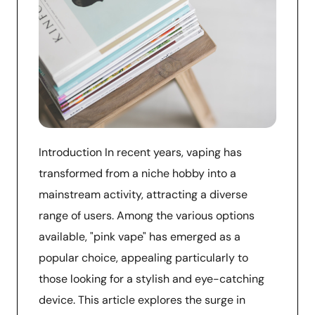
Introduction In recent years, vaping has
transformed from a niche hobby into a
mainstream activity, attracting a diverse
range of users. Among the various options
available, "pink vape" has emerged as a
popular choice, appealing particularly to
those looking for a stylish and eye-catching
device. This article explores the surge in