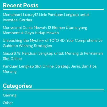
Recent Posts
Memahami Luxury12 Link: Panduan Lengkap untuk
Investasi Cerdas
Menyelami Dunia Mewah: 12 Elemen Utama yang
Membentuk Gaya Hidup Mewah
Unleashing the Mystery of TOTO 4D: Your Comprehensive
Guide to Winning Strategies
Gacor678: Panduan Lengkap untuk Menang di Permainan
Slot Online
Panduan Lengkap Slot Online: Strategi, Jenis, dan Tips
Menang
Categories
Gaming
Other